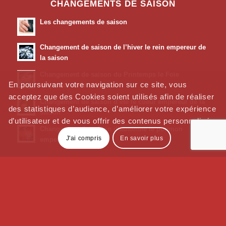
CHANGEMENTS DE SAISON
Les changements de saison
Changement de saison de l’hiver le rein empereur de
la saison
Changement de saison du Printemps le Foie
En poursuivant votre navigation sur ce site, vous
empereur de la saison
acceptez que des Cookies soient utilisés afin de réaliser
Changement de saison d’été le coeur empereur de la
des statistiques d’audience, d’améliorer votre expérience
saison
d’utilisateur et de vous offrir des contenus personnalisés.
Changement de saison d’automne le poumon
J'ai compris
En savoir plus
empereur de la saison
DIÉTÉTIQUE
Les bienfaits du curcuma
Les bienfaits de L’infusion de peau d’orange