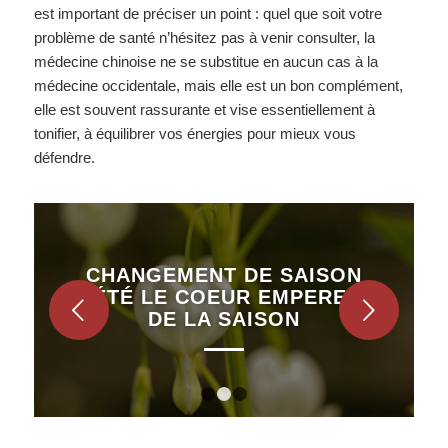
est important de préciser un point : quel que soit votre
problème de santé n’hésitez pas à venir consulter, la
médecine chinoise ne se substitue en aucun cas à la
médecine occidentale, mais elle est un bon complément,
elle est souvent rassurante et vise essentiellement à
tonifier, à équilibrer vos énergies pour mieux vous
défendre.
CHANGEMENT DE SAISON
D’ÉTÉ LE COEUR EMPEREUR
Suivant
DE LA SAISON
1
2
3