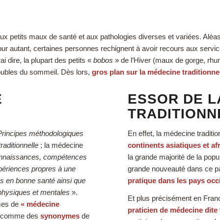
 aux petits maux de santé et aux pathologies diverses et variées. Aléa
ur autant, certaines personnes rechignent à avoir recours aux service
 dire, la plupart des petits «
bobos
» de l’Hiver (maux de gorge, rh
roubles du sommeil. Dès lors,
gros plan sur la médecine traditionne
E
ESSOR DE L
TRADITIONN
Principes méthodologiques
En effet, la médecine traditi
raditionnelle
; la médecine
continents asiatiques et af
onnaissances, compétences
la grande majorité de la pop
xpériences propres à une
grande nouveauté dans ce pa
ins en bonne santé ainsi que
pratique dans les pays oc
s physiques et mentales
».
Et plus précisément en Fra
rmes de
« médecine
praticien de médecine dite 
s comme des
synonymes
de