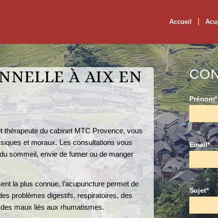
Accueil
Acu
NNELLE À AIX EN
CON
Prénom*
e et thérapeute du cabinet MTC Provence, vous
ysiques et moraux. Les consultations vous
Email*
les du sommeil, envie de fumer ou de manger
ent la plus connue, l’acupuncture permet de
Sujet*
es problèmes digestifs, respiratoires, des
 des maux liés aux rhumatismes.