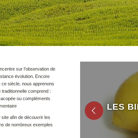
oncentre sur l’observation de
onstance évolution. Encore
de ce siècle, nous apprenons
 traditionnelle comprend :
armacopée ou compléments
LES 
LES B
imentaire
Précédent
 site afin de découvrir les
sons de nombreux exemples