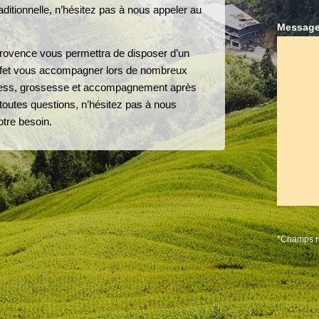
ditionnelle, n’hésitez pas à nous appeler au
Message
rovence vous permettra de disposer d’un
effet vous accompagner lors de nombreux
ress, grossesse et accompagnement après
toutes questions, n’hésitez pas à nous
otre besoin.
*Champs r