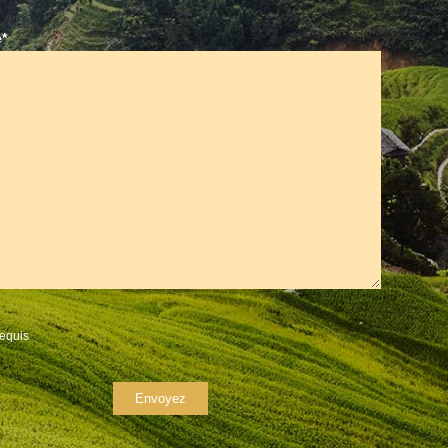
*
equis