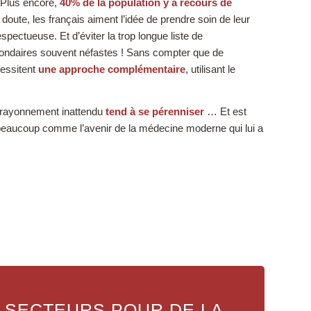
 Plus encore,
40% de la population y a recours de
 doute, les français aiment l’idée de prendre soin de leur
pectueuse. Et d’éviter la trop longue liste de
ondaires souvent néfastes ! Sans compter que de
essitent
une approche complémentaire
, utilisant le
e rayonnement inattendu
tend à se pérenniser
… Et est
beaucoup comme l’avenir de la médecine moderne qui lui a
 SECTEURS POUR DE LA