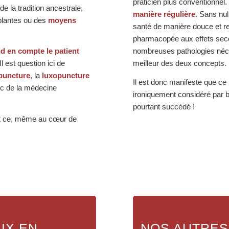
praticien plus conventionnel.
e la tradition ancestrale,
manière régulière
. Sans nul
 plantes ou des
moyens
santé de manière douce et res
pharmacopée aux effets sec
d en compte le patient
nombreuses pathologies néc
 est question ici de
meilleur des deux concepts.
puncture
, la
luxopuncture
Il est donc manifeste que c
c de la médecine
ironiquement considéré par 
pourtant succédé !
 et ce, même au cœur de
IX EN
NOS AUTRES